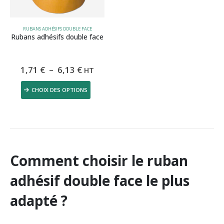
RUBANS ADHÉSIFS DOUBLE FACE
Rubans adhésifs double face
Plage
1,71
€
–
6,13
€
HT
de
prix :
Ce
CHOIX DES OPTIONS
1,71 €
produit
à
6,13 €
a
plusieurs
variations.
Les
Comment choisir le ruban
options
peuvent
adhésif double face le plus
être
choisies
adapté ?
sur
la