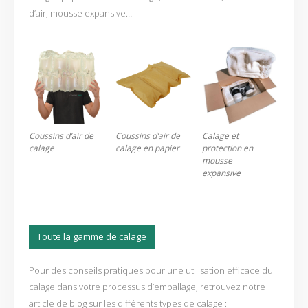
d’air, mousse expansive…
Coussins d’air de
Coussins d’air de
Calage et
calage
calage en papier
protection en
mousse
expansive
Toute la gamme de calage
Pour des conseils pratiques pour une utilisation efficace du
calage dans votre processus d’emballage, retrouvez notre
article de blog sur les différents types de calage :