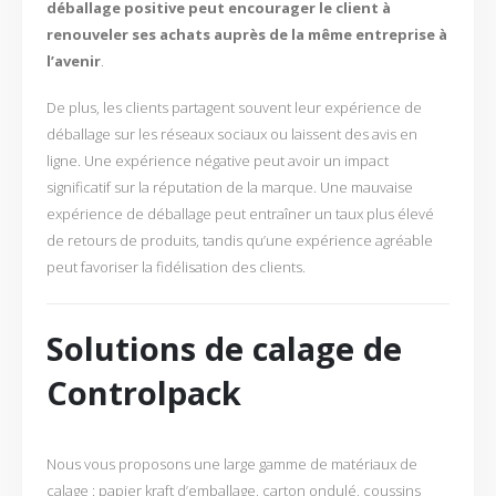
déballage positive peut encourager le client à
renouveler ses achats auprès de la même entreprise à
l’avenir
.
De plus, les clients partagent souvent leur expérience de
déballage sur les réseaux sociaux ou laissent des avis en
ligne. Une expérience négative peut avoir un impact
significatif sur la réputation de la marque. Une mauvaise
expérience de déballage peut entraîner un taux plus élevé
de retours de produits, tandis qu’une expérience agréable
peut favoriser la fidélisation des clients.
Solutions de calage de
Controlpack
Nous vous proposons une large gamme de matériaux de
calage : papier kraft d’emballage, carton ondulé, coussins