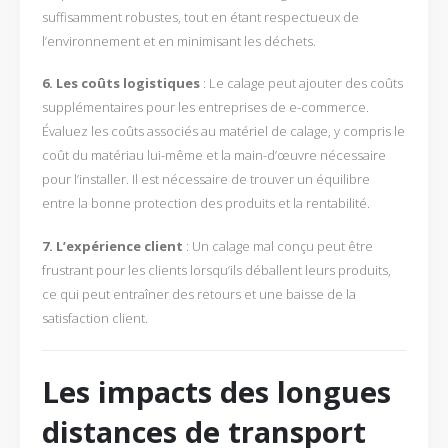
suffisamment robustes, tout en étant respectueux de
l’environnement et en minimisant les déchets.
6. Les coûts logistiques
: Le calage peut ajouter des coûts
supplémentaires pour les entreprises de e-commerce.
Évaluez les coûts associés au matériel de calage, y compris le
coût du matériau lui-même et la main-d’œuvre nécessaire
pour l’installer. Il est nécessaire de trouver un équilibre
entre la bonne protection des produits et la rentabilité.
7. L’expérience client
: Un calage mal conçu peut être
frustrant pour les clients lorsqu’ils déballent leurs produits,
ce qui peut entraîner des retours et une baisse de la
satisfaction client.
Les impacts des longues
distances de transport