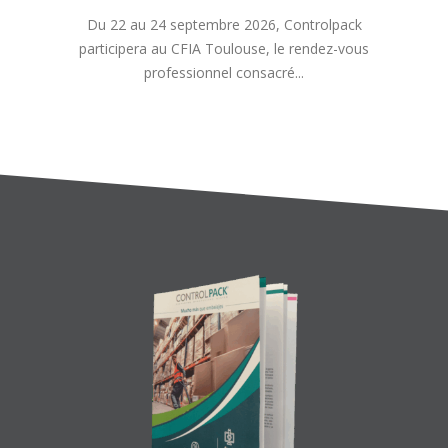
Du 22 au 24 septembre 2026, Controlpack
participera au CFIA Toulouse, le rendez-vous
professionnel consacré...