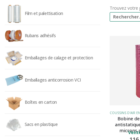
Trouvez votre 
Film et palettisation
Rubans adhésifs
Emballages de calage et protection
Emballages anticorrosion VCI
Boîtes en carton
Bobine de 
Sacs en plastique
antistatiqu
microns 
Vente
116