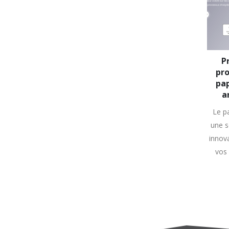
P
pro
pap
a
Le pa
une s
innov
vos 