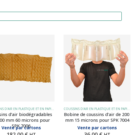
COUSSINS D'AIR EN PLASTIQUE ET EN PAPIER
COUSSINS D'AIR EN PLASTIQUE ET EN PAPIER
ins d’air biodégradables 
Bobine de coussins d’air de 200 
400 mm 60 microns pour 
mm 15 microns pour SPK 7004
SPK 7006
Vente par cartons
Vente par cartons
182,00
€
36,00
€
HT
HT