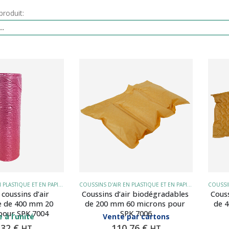
produit:
COUSSINS D'AIR EN PLASTIQUE ET EN PAPIER
COUSSINS D'AIR EN PLASTIQUE ET EN PAPIER
coussins d’air 
Coussins d’air biodégradables 
Couss
e de 400 mm 20 
de 200 mm 60 microns pour 
de 
pour SPK 7004
SPK 7006
 à l’unité
Vente par cartons
,32
€
110,76
€
HT
HT