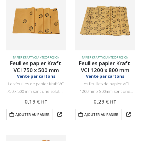
PAPIER KRAFT VCI ANTICORROSION
PAPIER KRAFT VCI ANTICORROSION
Feuilles papier Kraft 
Feuilles papier Kraft 
VCI 750 x 500 mm
VCI 1200 x 800 mm
Vente par cartons
Vente par cartons
Les feuilles de papier Kraft VCI
Les feuilles de papier VCI
750 x 500 mm sont une solution
1200mm x 800mm sont une
efficace et économique pour
solution efficace et
0,19
€
0,29
€
HT
HT
protéger vos produits
économique pour protéger vos
métalliques de la corrosion
produits métalliques de grande
AJOUTER AU PANIER
AJOUTER AU PANIER
pendant le stockage et le
taille de la corrosion pendant le
transport….
stockage et le…