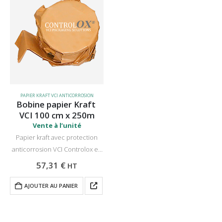
PAPIER KRAFT VCI ANTICORROSION
Bobine papier Kraft 
VCI 100 cm x 250m
Vente à l’unité
Papier kraft avec protection
anticorrosion VCI Controlox en
bobines de 100 cm de large et
57,31
€
HT
250 mètres de long. Idéal pour
l’emballage et la protection des
AJOUTER AU PANIER
pièces métalliques. Prix par…