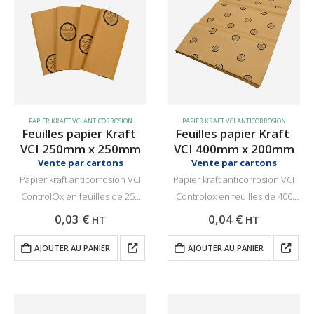
PAPIER KRAFT VCI ANTICORROSION
PAPIER KRAFT VCI ANTICORROSION
Feuilles papier Kraft 
Feuilles papier Kraft 
VCI 250mm x 250mm
VCI 400mm x 200mm
Vente par cartons
Vente par cartons
Papier kraft anticorrosion VCI
Papier kraft anticorrosion VCI
ControlOx en feuilles de 250
Controlox en feuilles de 400
mm de large et 250 mm de long.
mm de large et 200 mm de long.
0,03
€
0,04
€
HT
HT
Protection pour tous types de
Protection pour tous types de
métaux, pièces de machines et
métaux, pièces de machines et
AJOUTER AU PANIER
AJOUTER AU PANIER
d’ingénierie électrique. Facile…
d’ingénierie électrique. Facile…