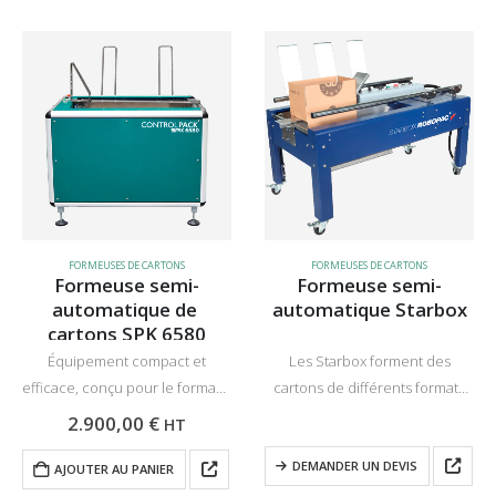
FORMEUSES DE CARTONS
FORMEUSES DE CARTONS
Formeuse semi-
Formeuse semi-
automatique de 
automatique Starbox
cartons SPK 6580
Équipement compact et
Les Starbox forment des
efficace, conçu pour le formage
cartons de différents formats
rapide de cartons jusqu’à 600 x
en repliant automatiquement
2.900,00
€
HT
450 x 600 mm. Fonctionne
les quatre rabats inférieurs. Sur
uniquement à l’air comprimé,
la formeuse de cartons semi-
DEMANDER UN DEVIS
AJOUTER AU PANIER
idéal pour les lignes
automatique Starbox, les boîtes